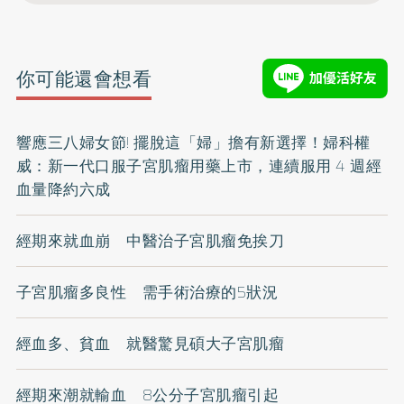
你可能還會想看
響應三八婦女節! 擺脫這「婦」擔有新選擇！婦科權
威：新一代口服子宮肌瘤用藥上市，連續服用 4 週經
血量降約六成
經期來就血崩 中醫治子宮肌瘤免挨刀
子宮肌瘤多良性 需手術治療的5狀況
經血多、貧血 就醫驚見碩大子宮肌瘤
經期來潮就輸血 8公分子宮肌瘤引起