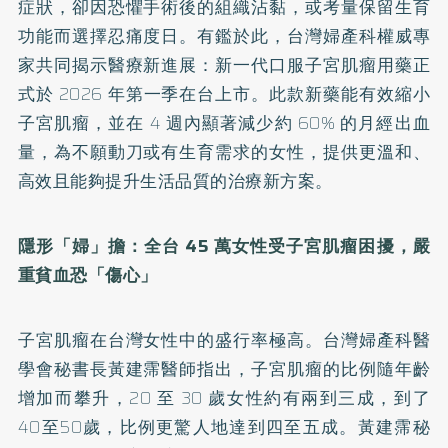
症狀，卻因恐懼手術後的組織沾黏，或考量保留生育
功能而選擇忍痛度日。有鑑於此，台灣婦產科權威專
家共同揭示醫療新進展：新一代口服子宮肌瘤用藥正
式於 2026 年第一季在台上市。此款新藥能有效縮小
子宮肌瘤，並在 4 週內顯著減少約 60% 的月經出血
量，為不願動刀或有生育需求的女性，提供更溫和、
高效且能夠提升生活品質的治療新方案。
隱形「婦」擔：全台 45 萬女性受子宮肌瘤困擾，嚴
重貧血恐「傷心」
子宮肌瘤在台灣女性中的盛行率極高。台灣婦產科醫
學會秘書長黃建霈醫師指出，子宮肌瘤的比例隨年齡
增加而攀升，20 至 30 歲女性約有兩到三成，到了
40至50歲，比例更驚人地達到四至五成。黃建霈秘