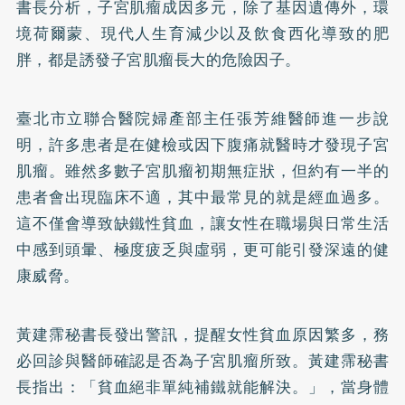
書長分析，子宮肌瘤成因多元，除了基因遺傳外，環
境荷爾蒙、現代人生育減少以及飲食西化導致的肥
胖，都是誘發子宮肌瘤長大的危險因子。
臺北市立聯合醫院婦產部主任張芳維醫師進一步說
明，許多患者是在健檢或因下腹痛就醫時才發現子宮
肌瘤。雖然多數子宮肌瘤初期無症狀，但約有一半的
患者會出現臨床不適，其中最常見的就是經血過多。
這不僅會導致缺鐵性貧血，讓女性在職場與日常生活
中感到頭暈、極度疲乏與虛弱，更可能引發深遠的健
康威脅。
黃建霈秘書長發出警訊，提醒女性貧血原因繁多，務
必回診與醫師確認是否為子宮肌瘤所致。黃建霈秘書
長指出：「貧血絕非單純補鐵就能解決。」，當身體