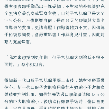
覺右側腹部明顯凸出一塊硬物，不對稱的外觀讓她完
全無法穿著合身或緊身衣物，目前子宮肌瘤已長大至
12.5 公分。不僅影響自信，長達 8 天的經期與大量出
血導致的貧血，更讓高壓工作顯得體力不支。因傳統
手術復原期長，會嚴重影響工作與育兒計畫，因此對
動刀充滿焦慮。
「我本來想撐到更年期，但子宮肌瘤大到讓我不得不
面對。」蔡小姐坦言。
得知新一代口服子宮肌瘤用藥上市後，她對治療重燃
信心。新一代口服子宮肌瘤用藥能有效縮小子宮肌瘤
體積並控制出血。如果能先透過口服藥讓這顆 12.5 公
分的巨大肌瘤縮小，後續進行微創手術時，傷口會更
小、出血量更低，手術時間也能大幅縮短。對排斥傳