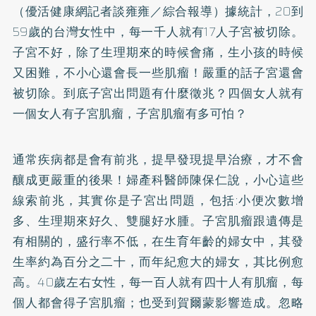
（優活健康網記者談雍雍／綜合報導）據統計，20到
59歲的台灣女性中，每一千人就有17人子宮被切除。
子宮不好，除了生理期來的時候會痛，生小孩的時候
又困難，不小心還會長一些肌瘤！嚴重的話子宮還會
被切除。到底子宮出問題有什麼徵兆？四個女人就有
一個女人有子宮肌瘤，子宮肌瘤有多可怕？
通常疾病都是會有前兆，提早發現提早治療，才不會
釀成更嚴重的後果！婦產科醫師陳保仁說，小心這些
線索前兆，其實你是子宮出問題，包括:小便次數增
多、生理期來好久、雙腿好水腫。子宮肌瘤跟遺傳是
有相關的，盛行率不低，在生育年齡的婦女中，其發
生率約為百分之二十，而年紀愈大的婦女，其比例愈
高。40歲左右女性，每一百人就有四十人有肌瘤，每
個人都會得子宮肌瘤；也受到賀爾蒙影響造成。忽略