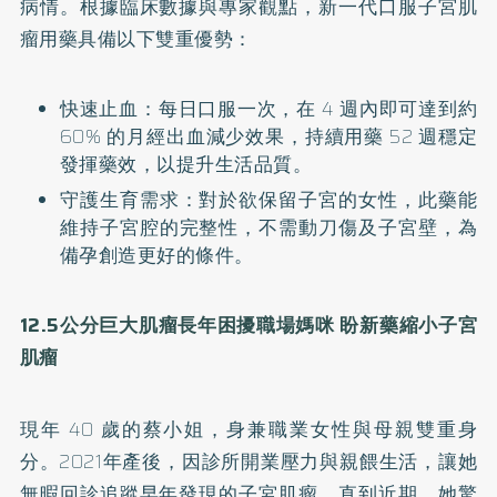
病情。根據臨床數據與專家觀點，新一代口服子宮肌
瘤用藥具備以下雙重優勢：
快速止血：每日口服一次，在 4 週內即可達到約
60% 的月經出血減少效果，持續用藥 52 週穩定
發揮藥效，以提升生活品質。
守護生育需求：對於欲保留子宮的女性，此藥能
維持子宮腔的完整性，不需動刀傷及子宮壁，為
備孕創造更好的條件。
12.5
公分巨大肌瘤長年困擾職場媽咪 盼新藥縮小子宮
肌瘤
現年 40 歲的蔡小姐，身兼職業女性與母親雙重身
分。2021年產後，因診所開業壓力與親餵生活，讓她
無暇回診追蹤早年發現的子宮肌瘤。直到近期，她驚