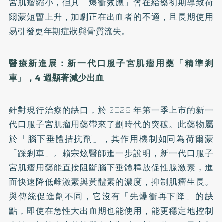
宮肌瘤縮小，但其「爆衝效應」會在給藥初期導致荷
爾蒙短暫上升，加劇正在出血者的不適，且長期使用
易引發更年期症狀與骨質流失。
醫療新進展：新一代口服子宮肌瘤用藥「精準剎
車」，4 週顯著減少出血
針對現行治療的缺口，於 2026 年第一季上市的新一
代口服子宮肌瘤用藥帶來了劃時代的突破。此藥物屬
於「腦下垂體拮抗劑」，其作用機制如同為荷爾蒙
「踩剎車」。賴宗炫醫師進一步說明，新一代口服子
宮肌瘤用藥能直接阻斷腦下垂體釋放促性腺激素，進
而快速降低雌激素與黃體素的濃度，抑制肌瘤生長。
與傳統促進劑不同，它沒有「先爆衝再下降」的缺
點，即使在急性大出血期也能使用，能更穩定地控制