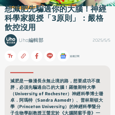
想減肥先騙過你的大腦！神經
科學家親授「3原則」：嚴格
飲控沒用
Uho編輯部
2025/5/5
追蹤訂閱
減肥是一條漫長永無止境的路，想要成功不復
胖，必須先騙過自己的大腦！羅徹斯特大學
（University of Rochester）神經科學博士珊
卓．阿瑪特（Sandra Aamodt）、普林斯頓大
學（Princeton University）的神經科學暨分
子生物學副教授王聲宏於《大腦開竅手冊》一