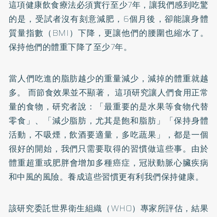
這項健康飲食療法必須實行至少7年，讓我們感到吃驚
的是，受試者沒有刻意減肥，6個月後，卻能讓身體
質量指數（BMI）下降，更讓他們的腰圍也縮水了。
保持他們的體重下降了至少7年。
當人們吃進的脂肪越少的重量減少，減掉的體重就越
多。 而節食效果並不顯著， 這項研究讓人們食用正常
量的食物，研究者說：「最重要的是水果等食物代替
零食」、「減少脂肪，尤其是飽和脂肪」「保持身體
活動，不吸煙，飲酒要適量，多吃蔬果」，都是一個
很好的開始，我們只需要取得的習慣做這些事。由於
體重超重或
肥胖
會增加多種癌症，冠狀動脈心臟疾病
和
中風
的風險。養成這些習慣更有利我們保持健康。
該研究委託世界衛生組織（WHO）專家所評估，結果