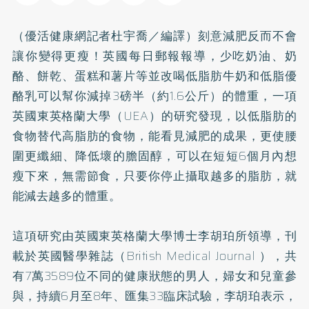
（優活健康網記者杜宇喬／編譯）刻意減肥反而不會
讓你變得更瘦！英國每日郵報報導，少吃奶油、奶
酪、餅乾、蛋糕和薯片等並改喝低脂肪牛奶和低脂優
酪乳可以幫你減掉3磅半（約1.6公斤）的體重，一項
英國東英格蘭大學（UEA）的研究發現，以低脂肪的
食物替代高脂肪的食物，能看見減肥的成果，更使腰
圍更纖細、降低壞的膽固醇，可以在短短6個月內想
瘦下來，無需節食，只要你停止攝取越多的脂肪，就
能減去越多的體重。
這項研究由英國東英格蘭大學博士李胡珀所領導，刊
載於英國醫學雜誌（British Medical Journal ），共
有7萬3589位不同的健康狀態的男人，婦女和兒童參
與，持續6月至8年、匯集33臨床試驗，李胡珀表示，