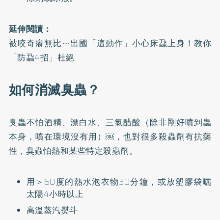
延伸閱讀：
被咬奇癢無比⋯出國「這動作」小心床蝨上身！教你
「防蝨4招」杜絕
如何消滅臭蟲？
臭蟲不怕酒精、漂白水、三氯醋酸（除非剛好噴到蟲
本身，噴在環境沒有用）￼，也對很多殺蟲劑有抗藥
性，臭蟲怕熱和某些特定殺蟲劑。
用＞60度的熱水泡衣物30分鐘，或放塑膠袋曬
太陽4小時以上
高溫蒸汽熨斗