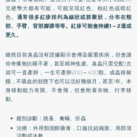
元硬幣大都有可能，可能呈現紅色、粉紅色或暗紅
色。
通常很多紅疹排列為線狀或群聚狀，分布在頸
部、手臂、背部腳踝等等。紅疹可能會持續1～2週或
更久。
雖然目前臭蟲沒有證據顯示會傳染嚴重疾病，但會讓
你奇癢無比睡不著，甚至精神焦慮。臭蟲只需交配1次
就可一直產卵，一生可產卵200～400顆。成蟲很耐
餓，不吸血的狀態下也可以活好幾個月，甚至1年。本
身移動能力有限、不會飛，但會附著衣物、行李移
動。
鑑別診斷：跳蚤、禽蟎、疥蟲
治療：外用類固醇藥膏，口服抗組織胺、局部清
涼劑或冰敷。