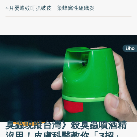
4月嬰遭蚊叮抓破皮 染蜂窩性組織炎
臭蟲現蹤台灣》殺臭蟲噴酒精
沒用！皮膚科醫教你「3招」