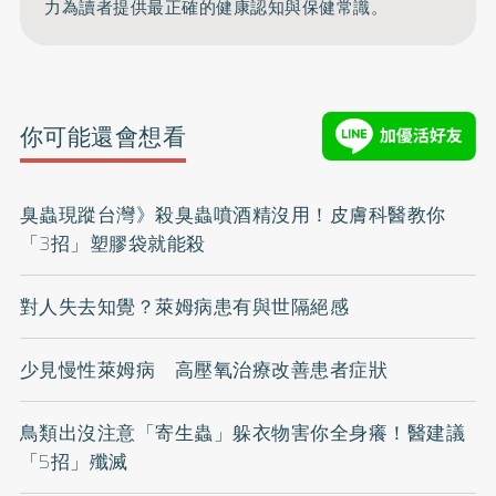
力為讀者提供最正確的健康認知與保健常識。
你可能還會想看
臭蟲現蹤台灣》殺臭蟲噴酒精沒用！皮膚科醫教你
「3招」塑膠袋就能殺
對人失去知覺？萊姆病患有與世隔絕感
少見慢性萊姆病 高壓氧治療改善患者症狀
鳥類出沒注意「寄生蟲」躲衣物害你全身癢！醫建議
「5招」殲滅