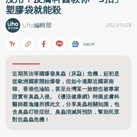
塑膠袋就能殺
Uho編輯部
2023/11/28
追蹤訂閱
近期英法等國爆發臭蟲（床蝨）危機，起初是
從歐洲國家開始爆發，但如今連鄰近國家南
韓、香港也淪陷，甚至台灣某一旅館也被專家
證實有臭蟲入侵。《優活健康網》特摘皮膚科
醫師蔡逸姍所撰此文，分享臭蟲相關知識，包
含臭蟲叮咬症狀、臭蟲消滅與預防，幫助民眾
對抗蟲蟲危機！