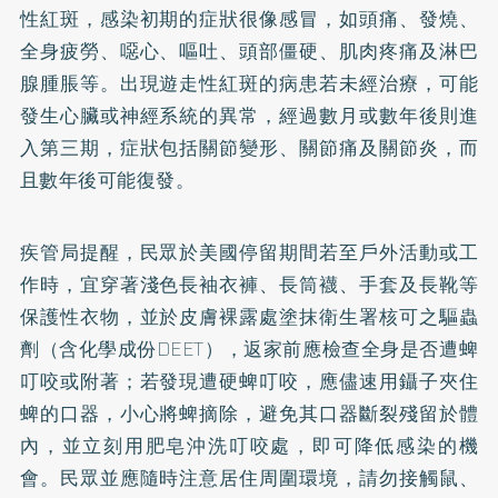
性紅斑，感染初期的症狀很像感冒，如頭痛、發燒、
全身疲勞、噁心、嘔吐、頭部僵硬、肌肉疼痛及淋巴
腺腫脹等。出現遊走性紅斑的病患若未經治療，可能
發生心臟或神經系統的異常，經過數月或數年後則進
入第三期，症狀包括關節變形、關節痛及關節炎，而
且數年後可能復發。
疾管局提醒，民眾於美國停留期間若至戶外活動或工
作時，宜穿著淺色長袖衣褲、長筒襪、手套及長靴等
保護性衣物，並於皮膚裸露處塗抹衛生署核可之驅蟲
劑（含化學成份DEET），返家前應檢查全身是否遭蜱
叮咬或附著；若發現遭硬蜱叮咬，應儘速用鑷子夾住
蜱的口器，小心將蜱摘除，避免其口器斷裂殘留於體
內，並立刻用肥皂沖洗叮咬處，即可降低感染的機
會。民眾並應隨時注意居住周圍環境，請勿接觸鼠、