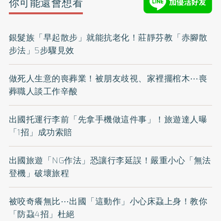
你可能還會想看
銀髮族「早起散步」就能抗老化！莊靜芬教「赤腳散
步法」5步驟見效
做死人生意的喪葬業！被朋友歧視、家裡擺棺木⋯喪
葬職人談工作辛酸
出國托運行李前「先拿手機做這件事」！旅遊達人曝
「1招」成功索賠
出國旅遊「NG作法」恐讓行李延誤！嚴重小心「無法
登機」破壞旅程
被咬奇癢無比⋯出國「這動作」小心床蝨上身！教你
「防蝨4招」杜絕