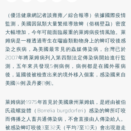
（優活健康網記者談雍雍／綜合報導）依據國際疫情
監測，美國因鼠類大量繁殖導致蜱（俗稱壁蝨）密度
大幅增加，今年可能面臨嚴重的萊姆病疫情風險。萊
姆病是一種透過寄生在囓齒類動物身上的蜱叮咬後感
染之疾病，為美國最常見的蟲媒傳染病，台灣已於
2007年將萊姆病列入第四類法定傳染病開始進行監
測，五年來共發現5例病例，病例都是在國外罹病
後，返國後被檢查出來的境外移入個案，感染國來自
美國(4例)及丹麥(1例)。
萊姆病於1975年首見於美國康州萊姆鎮，是經由被伯
氏疏螺旋體（Borrelia burgdorferi）感染的蜱所叮咬
而傳播之人畜共通傳染病，不會直接由人傳染給人。
被感染蜱叮咬後3至32天（平均7至10天）會出現遊走