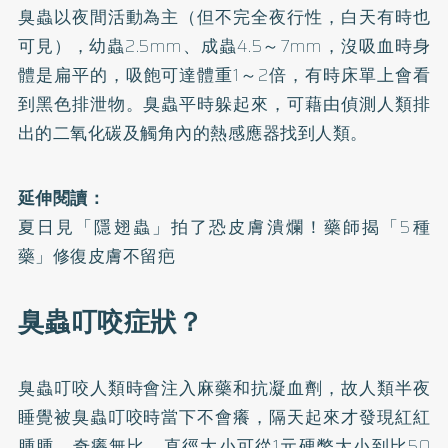
臭蟲以夜間活動為主（但不完全夜行性，白天有時也
可見），幼蟲2.5mm、成蟲4.5～7mm，沒吸血時身
體是扁平的，吸飽可達體重1～2倍，有時床單上會看
到黑色排泄物。臭蟲平時躲起來，可藉由偵測人類排
出的二氧化碳及觸角內的熱感應器找到人類。
延伸閱讀：
夏日見「隱翅蟲」拍了恐皮膚潰爛！藥師揭「5種
藥」修復皮膚不留疤
臭蟲叮咬症狀？
臭蟲叮咬人類時會注入麻藥和抗凝血劑，故人類半夜
睡覺被臭蟲叮咬時當下不會癢，隔天起來才發現紅紅
腫腫，奇癢無比。直徑大小可從1元硬幣大小到比50