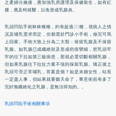
之產婦分娩後，應加強乳房護理及保健衛生，如有紅
腫，應及時就醫，以免形成乳腺炎。
乳頭凹陷手術林林種種，約有超過20種，視病人之情
况及哺乳需求而定，但都需於門診小手術，做完可馬
上回家。手術大致上分為二大類：保留乳腺及不保留
乳腺。如乳腺已成纖維狀及形成疤痕攣縮，把乳頭牢
牢的往下拉如第三級病患，那就必需切斷相關乳腺，
但如果乳腺往下拉扯力量不強則保留乳腺。矯正後之
乳頭可否正常哺乳，答案是個？如是未婚女性，站長
一定盡人事，但結果就要聽天命了，畢意術前有多了
完好無纖維化之乳腺，是無法得知的。。
乳頭凹陷手術相關事項