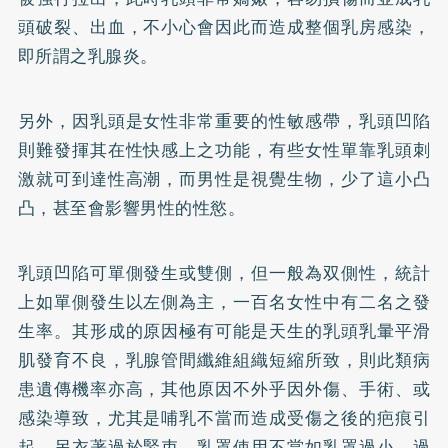
頭破裂、出血，不小心會因此而造成整個乳房感染，
即所謂之乳腺炎。
另外，因乳頭是女性非常重要的性敏感帶，乳頭凹陷
則難發揮其在性快感上之功能，有些女性單靠乳頭刺
激就可到達性高潮，而男性是視覺生物，少了這小凸
凸，甚至會影響男性的性慾。
乳頭凹陷可單側發生或雙側，但一般為双側性，統計
上如單側發生以左側為主，一百名女性中有二名之發
生率。其形成的原因極有可能是天生的乳頭乳暈平滑
肌發育不良，乳腺管間纖維組織短縮所致，則此類病
患遺傳機率亦高，其他原因不外乎因外傷、手術、或
感染導致，尤其是哺乳不當而造成受傷之後的疤痕引
起。另衣著過於緊朿、乳罩使用不當如乳罩過小、過