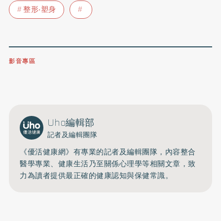
整形‧塑身
影音專區
0809-091-257
立即撥打服務專線
開啟聲音
Uho編輯部
記者及編輯團隊
《優活健康網》有專業的記者及編輯團隊，內容整合
醫學專業、健康生活乃至關係心理學等相關文章，致
力為讀者提供最正確的健康認知與保健常識。