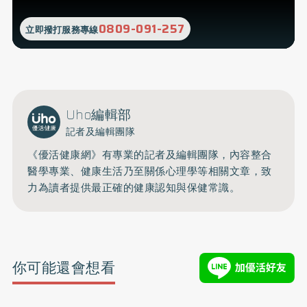
0809-091-257
立即撥打服務專線
Uho編輯部
記者及編輯團隊
《優活健康網》有專業的記者及編輯團隊，內容整合
醫學專業、健康生活乃至關係心理學等相關文章，致
力為讀者提供最正確的健康認知與保健常識。
你可能還會想看