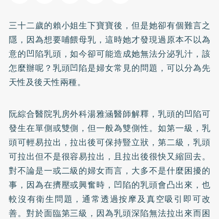
三十二歲的賴小姐生下寶寶後，但是她卻有個難言之
隱，因為想要哺餵母乳，這時她才發現過原本不以為
意的凹陷乳頭，如今卻可能造成她無法分泌乳汁，該
怎麼辦呢？乳頭凹陷是婦女常見的問題，可以分為先
天性及後天性兩種。
阮綜合醫院乳房外科湯雅涵醫師解釋，乳頭的凹陷可
發生在單側或雙側，但一般為雙側性。如第一級，乳
頭可輕易拉出，拉出後可保持豎立狀，第二級，乳頭
可拉出但不是很容易拉出，且拉出後很快又縮回去。
對不論是一或二級的婦女而言，大多不是什麼困擾的
事，因為在擠壓或興奮時，凹陷的乳頭會凸出來，也
較沒有衛生問題，通常透過按摩及真空吸引即可改
善。對於面臨第三級，因為乳頭深陷無法拉出來而困