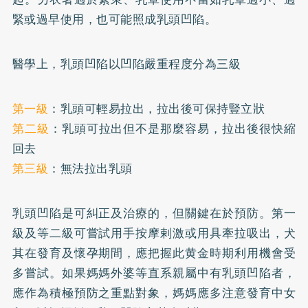
緊或過早使用，也可能照成乳頭凹陷。
醫學上，乳頭凹陷以凹陷嚴重程度分為三級
第一級
：乳頭可輕易拉出，拉出後可保持豎立狀
第二級
：乳頭可拉出但不是那麼容易，拉出後很快縮
回去
第三級
：無法拉出乳頭
乳頭凹陷是可糾正及治療的，但關鍵在於預防。第一
級及等二級可嘗試用手按摩剌激或用具牽拉吸出，犬
其在發育及懷孕期間，應把握此黄金時期利用機會受
多嘗試。如果媽媽外婆等直系親屬中有乳頭凹陷者，
應作為積極預防之重點對象，媽媽應多注意發育中女