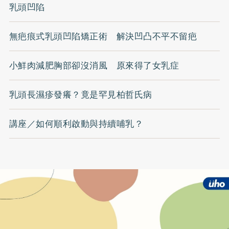
乳頭凹陷
無疤痕式乳頭凹陷矯正術 解決凹凸不平不留疤
小鮮肉減肥胸部卻沒消風 原來得了女乳症
乳頭長濕疹發癢？竟是罕見柏哲氏病
講座／如何順利啟動與持續哺乳？