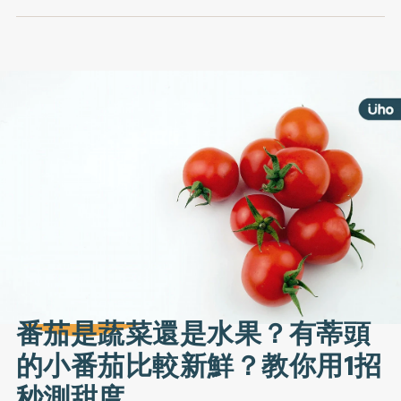
番茄是蔬菜還是水果？有蒂頭
的小番茄比較新鮮？教你用1招
秒測甜度