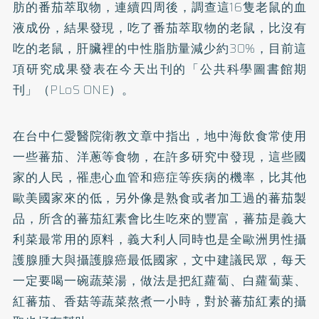
肪的番茄萃取物，連續四周後，調查這16隻老鼠的血
液成份，結果發現，吃了番茄萃取物的老鼠，比沒有
吃的老鼠，肝臟裡的中性脂肪量減少約30%，目前這
項研究成果發表在今天出刊的「公共科學圖書館期
刊」（PLoS ONE）。
在台中仁愛醫院衛教文章中指出，地中海飲食常使用
一些蕃茄、洋蔥等食物，在許多研究中發現，這些國
家的人民，罹患心血管和癌症等疾病的機率，比其他
歐美國家來的低，另外像是熟食或者加工過的蕃茄製
品，所含的蕃
茄紅素
會比生吃來的豐富，蕃茄是義大
利菜最常用的原料，義大利人同時也是全歐洲男性攝
護腺腫大與攝護腺癌最低國家，文中建議民眾，每天
一定要喝一碗蔬菜湯，做法是把紅蘿蔔、白蘿蔔葉、
紅蕃茄、香菇等蔬菜熬煮一小時，對於蕃茄紅素的攝