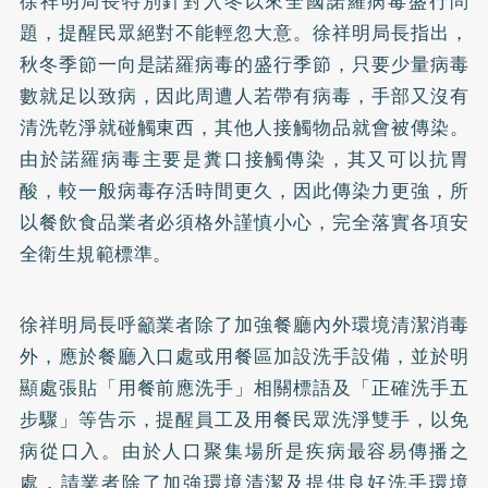
徐祥明局長特別針對入冬以來全國諾羅病毒盛行問
題，提醒民眾絕對不能輕忽大意。徐祥明局長指出，
秋冬季節一向是諾羅病毒的盛行季節，只要少量病毒
數就足以致病，因此周遭人若帶有病毒，手部又沒有
清洗乾淨就碰觸東西，其他人接觸物品就會被傳染。
由於諾羅病毒主要是糞口接觸傳染，其又可以抗胃
酸，較一般病毒存活時間更久，因此傳染力更強，所
以餐飲食品業者必須格外謹慎小心，完全落實各項安
全衛生規範標準。
徐祥明局長呼籲業者除了加強餐廳內外環境清潔消毒
外，應於餐廳入口處或用餐區加設洗手設備，並於明
顯處張貼「用餐前應洗手」相關標語及「正確洗手五
步驟」等告示，提醒員工及用餐民眾洗淨雙手，以免
病從口入。由於人口聚集場所是疾病最容易傳播之
處，請業者除了加強環境清潔及提供良好洗手環境