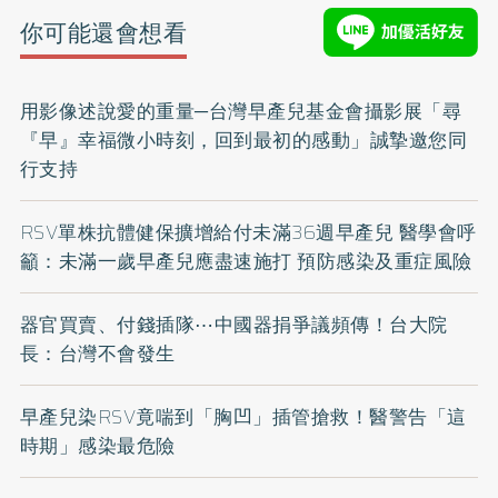
你可能還會想看
用影像述說愛的重量─台灣早產兒基金會攝影展「尋
『早』幸福微小時刻，回到最初的感動」誠摯邀您同
行支持
RSV單株抗體健保擴增給付未滿36週早產兒 醫學會呼
籲：未滿一歲早產兒應盡速施打 預防感染及重症風險
器官買賣、付錢插隊⋯中國器捐爭議頻傳！台大院
長：台灣不會發生
早產兒染RSV竟喘到「胸凹」插管搶救！醫警告「這
時期」感染最危險