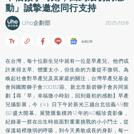
動」誠摯邀您同行支持
Uho企劃部
2025/10/8
追蹤訂閱
在台灣，每十位新生兒中就有一位是早產兒。他們或
許來得太早、體重太小，但生命的力量從不微弱。為
喚起社會對早產兒及其家庭的關注，台灣早產兒基金
會與國際獅子會300B2區、新北市新碧獅子會共同策
劃【尋「早」幸福微小時刻，回到最初的感動】早產
兒攝影展，今（4）日下午於新光三越台北信義A9館
B2盛大開幕。展覽匯集橫跨12年的40幅珍貴影像，
紀錄著一群在出生時就面對重重挑戰的小小鬥士，從
保溫箱裡微弱的呼吸，到今天勇敢成長的身影，每一