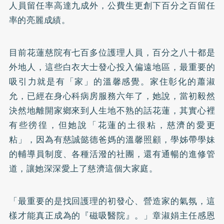
人員留任率高達九成外，公費生更創下百分之百留任
率的亮麗成績。
目前花蓮慈院有七百多位護理人員，百分之八十都是
外地人，這些白衣大士發心投入偏遠地區，最重要的
吸引力就是有「家」的溫馨感覺。家住彰化的蕭淑
允，已經在身心科病房服務六年了，她說，當初毅然
決然地離開家鄉來到人生地不熟的話花蓮，其實心裡
有些徬徨，但她說「花蓮的土很粘，慈濟的愛更
粘」，因為有慈誠懿德爸媽的溫馨照顧，學姊帶學妹
的輔導員制度、各種活潑的社團，還有通暢的進修管
道，讓她深深愛上了慈濟這個大家庭。
「最重要的是找回護理的初發心、營造家的氣氛，這
樣才能真正成為的『磁吸醫院』。」章淑娟主任感恩