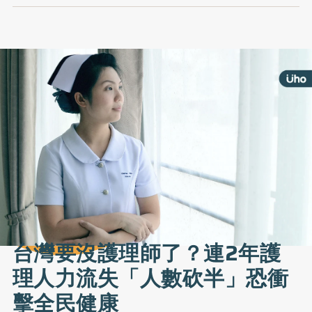
台灣要沒護理師了？連2年護
理人力流失「人數砍半」恐衝
擊全民健康