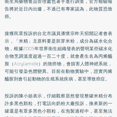
衛生局藥物食品管理處也著手進行調查，官方檢驗報
告將於近日內出爐，不過已有專家認為，此物質恐致
癌。
接獲民眾投訴的台北市議員潘懷宗昨天招開記者會表
示，「米精」主原料要是胚芽米粉，成分為碳水化合
物，根據2005年世界衛生組織發表的聲明某些碳水化
合物烹調溫度超過一百二十度，就會產生名為丙烯醯
胺（Acrylamide）的致癌物，會損害人體神經系統，
可能引發染色體變異。目前在動物實驗中，證實丙烯
醯胺則會引起動物的生殖系統疾病，甚至導致癌症。
投訴的陳小姐表示，仔細觀察居然發現整罐米精分布
許多黑色顆粒，打電話向奶粉大廠投訴，換來新的一
罐還是有眾多黑色小顆粒，在泡製過程中，甚至無法