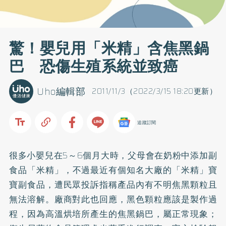
驚！嬰兒用「米精」含焦黑鍋
巴 恐傷生殖系統並致癌
Uho編輯部
2011/11/3（2022/3/15 18:20更新）
追蹤訂閱
很多小嬰兒在5～6個月大時，父母會在奶粉中添加
副
食品
「米精」，不過最近有個知名大廠的「米精」寶
寶副食品，遭民眾投訴指稱產品內有不明焦黑顆粒且
無法溶解。廠商對此也回應，黑色顆粒應該是製作過
程，因為高溫烘培所產生的焦黑鍋巴，屬正常現象；