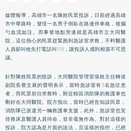
媒體報導，高雄市一名陳姓民眾投訴，日前經過高雄
市中華路時，發現一名男子倒臥在路邊停車格，後腦
勺血流如注。而事發地點旁邊就是高雄市立大同醫
院，這位熱心的民眾趕緊跑到急診室求救，不料醫護
人員卻叫他先打電話叫119，讓投訴人感到相當不可思
議。
針對陳姓民眾的投訴，大同醫院管理室張姓主任轉述
副院長蔡文展的聲明表示，當時急診室有3名急症患
者，而民眾前往求救時，附近轄區消防隊的救護車也
剛好在大同醫院。院方指出，當時已經告知該民眾，
消防隊已派遣另一輛救護車支援，此外，急診室也安
排推床及醫護人員待命，並非毫無作為。對於這樣的
投訴，院方認為是片面的說法，且這樣的指控，已經