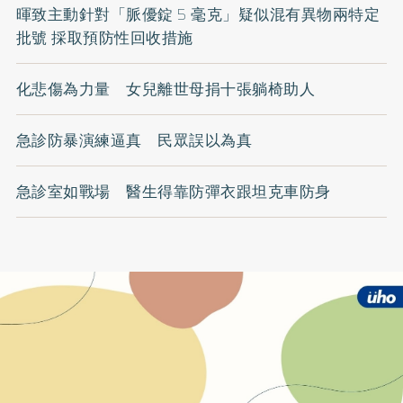
暉致主動針對「脈優錠 5 毫克」疑似混有異物兩特定
批號 採取預防性回收措施
化悲傷為力量 女兒離世母捐十張躺椅助人
急診防暴演練逼真 民眾誤以為真
急診室如戰場 醫生得靠防彈衣跟坦克車防身