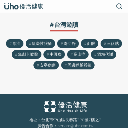
#台灣遊讀
毒油
紅斑性狼瘡
奇亞籽
針眼
三伏貼
魚刺卡喉嚨
中耳炎
高山症
酒精代謝
安寧病房
周邊靜脈營養
地址：台北市中山區長春路328號7樓之2
廣告合作：
service@uho.com.tw