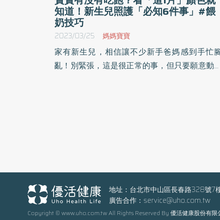
知道！新生兒照護「必知6件事」#餵
奶技巧
2023/03/25
媽媽寶寶
家有新生兒，相信讓不少新手爸媽感到手忙
亂！別緊張，這是很正常的事，但只要願意動
做、用心學，照顧寶寶大小事一定會熟能生巧
愈做愈好。想要輕鬆上手，就從做好日常6件
開始，透過專家解說技巧，幫助爸媽早日掌握
顧訣竅，更能從育兒生活中享受親子互動的
趣。
地址：台北市中山區長春路328號7
廣告合作：
service@uho.com.tw
Copyright © www.uho.com.tw All Rights Reserved By 優活健康股份有