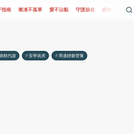
牙指南
漸凍不孤單
愛不沾黏
守護腺在
疫情保衛戰
酒精代謝
安寧病房
周邊靜脈營養