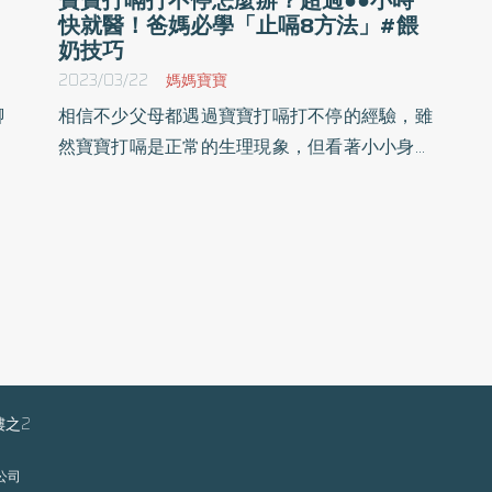
快就醫！爸媽必學「止嗝8方法」#餵
奶技巧
2023/03/22
媽媽寶寶
腳
相信不少父母都遇過寶寶打嗝打不停的經驗，雖
手
然寶寶打嗝是正常的生理現象，但看著小小身軀
，
不停歇的打嗝，父母的內心不免感到焦慮與不
事
安。究竟造成寶寶打嗝的原因是什麼？打嗝持續
照
多久的時間，就是異常現象？
樂
樓之2
限公司