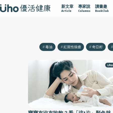
新文章
專家說
讀書趣
沾黏
守護腺在
疫情保衛戰
再生醫學
愛的未來視
Article
Columns
BookClub
毒油
紅斑性狼瘡
奇亞籽
寶寶有沒有吃飽？看「這1片」顏色就