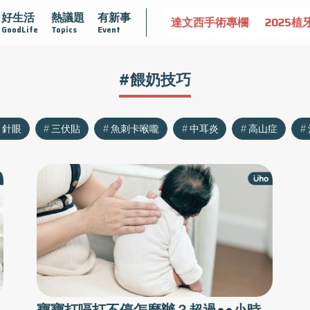
好生活
熱議題
有新事
認識攝護腺肥大
守護骨骼健康
達文西手術專欄
2025植
GoodLife
Topics
Event
#餵奶技巧
針眼
三伏貼
魚刺卡喉嚨
中耳炎
高山症
寶寶打嗝打不停怎麼辦？超過●●小時