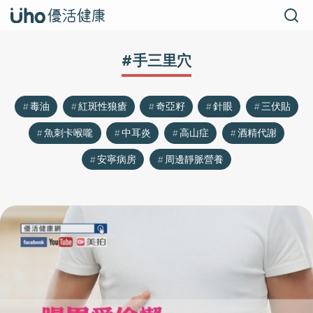
#手三里穴
毒油
紅斑性狼瘡
奇亞籽
針眼
三伏貼
魚刺卡喉嚨
中耳炎
高山症
酒精代謝
安寧病房
周邊靜脈營養