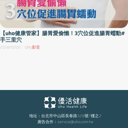
【uho健康管家】腸胃愛偷懶！3穴位促進腸胃蠕動#
手三里穴
2018/10/26
Uho影音
地址：台北市中山區長春路328號7樓之2
廣告合作：
service@uho.com.tw