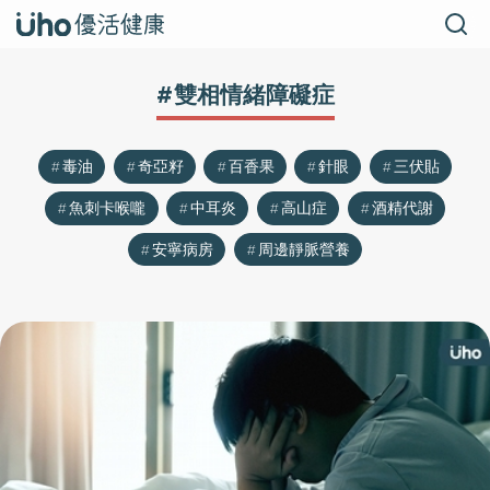
#雙相情緒障礙症
毒油
奇亞籽
百香果
針眼
三伏貼
魚刺卡喉嚨
中耳炎
高山症
酒精代謝
安寧病房
周邊靜脈營養