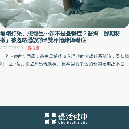
無精打采、想輕生⋯卻不是憂鬱症？醫揭「躁期特
徵」被忽略恐誤診#雙相情緒障礙症
2022/06/28
曾心盈
一名19歲的M同學，高中畢業後進入理想的大學科系就讀，看似順
利，近2個月卻逐漸出現異樣。原本認真學習的他開始無故不去上
課，作業也是勉強完成，整天無精打采，做什麼事都提不起勁，也
不太想跟同學說話，寧可窩在宿舍裡不想出門，情緒感到莫名低
落，甚至曾出現輕生念頭。