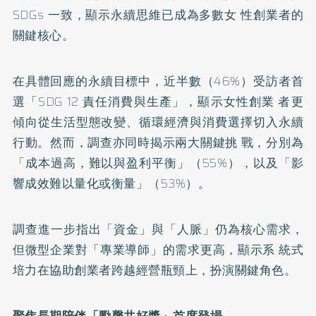
SDGs 一致，顯示永續思維已成為多數女 性創業者的
關鍵核心。
在具體回應的永續目標中，近半數（46%）受訪者首
選「SDG 12 責任消費與生產」，顯示女性創業 者更
傾向從生活型態改變、循環經濟與消費選擇切入永續
行動。然而，調查亦同時揭示兩大關鍵挑 戰，分別為
「成本過高，難以與盈利平衡」（55%），以及「影
響成效難以量化或衡量」（53%）。
調查進一步指出「資金」與「人脈」仍為核心需求，
但微型企業對「專業導師」的需求更高，顯示系 統式
培力在協助創業者跨越經營瓶頸上，扮演關鍵角色。
聚焦長期陪伴「勵馨共好獎」首度登場