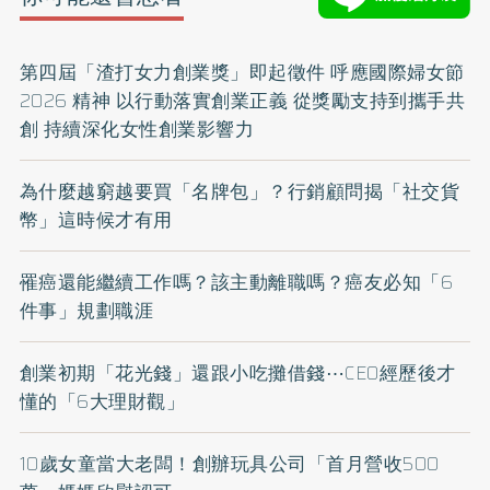
第四屆「渣打女力創業獎」即起徵件 呼應國際婦女節
2026 精神 以行動落實創業正義 從獎勵支持到攜手共
創 持續深化女性創業影響力
為什麼越窮越要買「名牌包」？行銷顧問揭「社交貨
幣」這時候才有用
罹癌還能繼續工作嗎？該主動離職嗎？癌友必知「6
件事」規劃職涯
創業初期「花光錢」還跟小吃攤借錢⋯CEO經歷後才
懂的「6大理財觀」
10歲女童當大老闆！創辦玩具公司「首月營收500