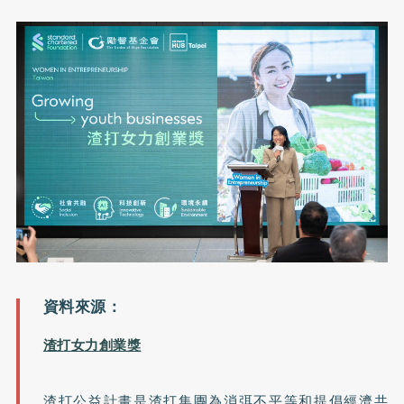
渣打女力創業獎
渣打公益計畫是渣打集團為消弭不平等和提倡經濟共