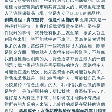
市場，想要去找到一些比較適合自己的保養品。因為
這樣而發覺醫美的市場其實是蠻大的，就糊里糊塗進
入了這個保養品市場，於是創立了BEME這個品牌。
創業過程：貴在堅持，但是件困難的事
創業其實是一
件很難的事情，其實創業我覺得貴在堅持。堅持是一
件很難的事情，我身邊有很多朋友創業，很多人就是
創業後來到一半可能就中途下車了。因為創業會遇到
很多的困難，當然其中一個我覺得很大的困難，除非
是資金方面一開始就有人拿很多錢去投資你，不然像
我們這種自己創業的人，資金通常都會是最大的一個
問題；我也覺得這個是需要堅持的地方，因為很多人
可能會在遇到幾次，比如說資金不夠可能就放棄了。
對我來講我就是一個比較固執的人，可能我自己也是
比較屬於「信念法則」的人，我相信我自己做的事情
是對的、是值得堅持的，所以我就一直堅持下來，也
還好是因為有堅持下來，所以現在才能夠小有成績，
對所有的創業的人來講，比較難的就是在堅持的這個
過程。
溫和成分：水蓮花胺基酸保濕潔面乳單月銷售