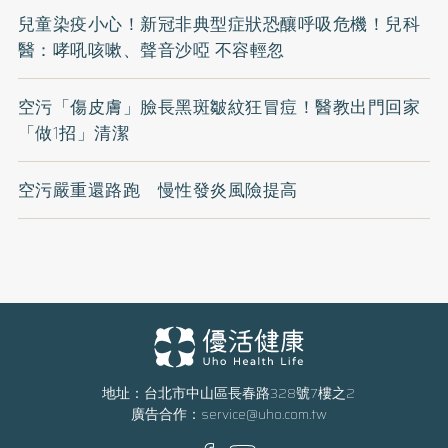
兒童染疫小心！新冠非典型症狀恐釀呼吸危機！兒科
醫：哮吼咳嗽、聲音沙啞 不容輕忽
空污「傷皮膚」臉長黑斑皺紋狂冒痘！醫教出門回家
「做1招」清潔
空污嚴重還路跑 慢性發炎風險提高
地址：台北市中山區長春路328號7樓之2
廣告合作：
service@uho.com.tw