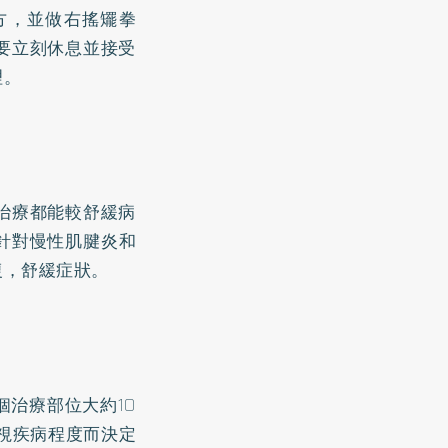
方，並做右搖矲拳
要立刻休息並接受
理。
治療都能較舒緩病
針對慢性肌腱炎和
復，舒緩症狀。
治療部位大約10
視疾病程度而決定