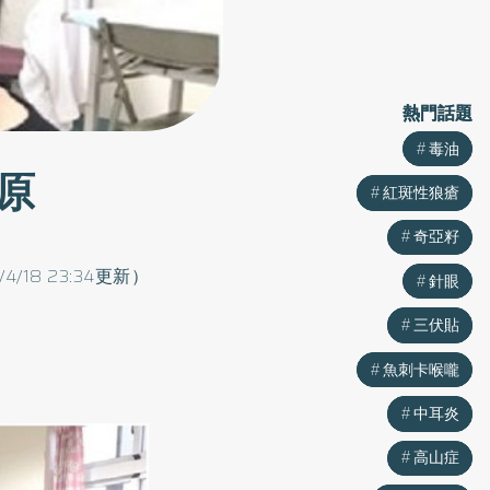
熱門話題
熱門話題
毒油
毒油
原
紅斑性狼瘡
紅斑性狼瘡
奇亞籽
奇亞籽
/4/18 23:34更新）
針眼
針眼
三伏貼
三伏貼
魚刺卡喉嚨
魚刺卡喉嚨
中耳炎
中耳炎
高山症
高山症