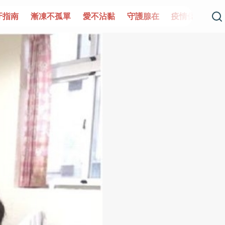
單
愛不沾黏
守護腺在
疫情保衛戰
再生醫學
愛的未