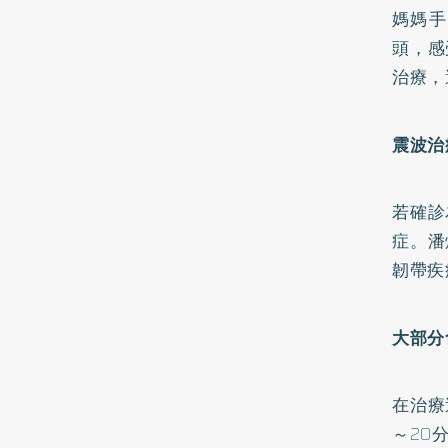
媽媽手
頭，感
治療，
震波治
若確診
症。潘
韌帶疾
大部分
在治療
～20