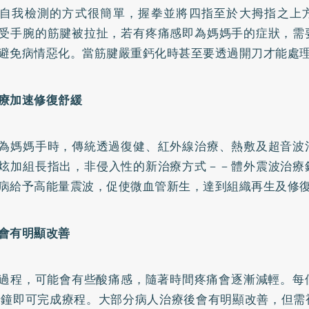
自我檢測的方式很簡單，握拳並將四指至於大拇指之上
受手腕的筋腱被拉扯，若有疼痛感即為媽媽手的症狀，需
避免病情惡化。當筋腱嚴重鈣化時甚至要透過開刀才能處
療加速修復舒緩
為媽媽手時，傳統透過復健、紅外線治療、熱敷及超音波
炫加組長指出，非侵入性的新治療方式－－體外震波治療
病給予高能量震波，促使微血管新生，達到組織再生及修
會有明顯改善
過程，可能會有些酸痛感，隨著時間疼痛會逐漸減輕。每個
分鐘即可完成療程。大部分病人治療後會有明顯改善，但需