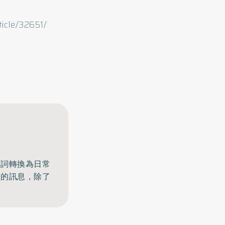
icle/32651/
名詞轉換為日常
體的訊息，除了