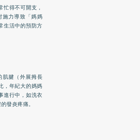
常忙得不可開支，
肘施力導致「媽媽
常生活中的預防方
的肌腱（外展拇長
此，年紀大的媽媽
事進行中，如洗衣
腱的發炎疼痛。