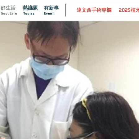
好生活
熱議題
有新事
守護骨骼健康
達文西手術專欄
2025植牙指南
漸凍不孤
GoodLife
Topics
Event