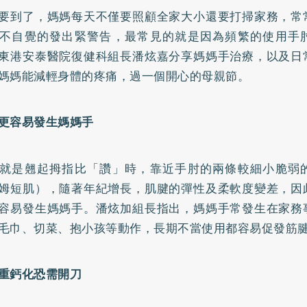
要到了，媽媽每天不僅要照顧全家大小還要打掃家務，常
不自覺的發出緊警告，最常見的就是因為頻繁的使用手
東港安泰醫院復健科組長潘炫嘉分享媽媽手治療，以及日
媽媽能減輕身體的疼痛，過一個開心的母親節。
更容易發生媽媽手
就是翹起拇指比「讚」時，靠近手肘的兩條較細小脆弱
姆短肌），隨著年紀增長，肌腱的彈性及柔軟度變差，因
容易發生媽媽手。潘炫加組長指出，媽媽手常發生在家務
毛巾、切菜、抱小孩等動作，長期不當使用都容易促發筋
重
鈣
化恐需開刀