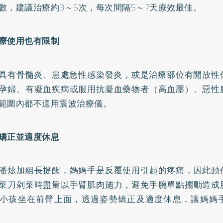
數，建議治療約3～5次，每次間隔5～7天療效最佳。
療使用也有限制
具有骨髓炎、患處急性感染發炎，或是治療部位有開放性傷
孕婦、有凝血疾病或服用抗凝血藥物者（
高血壓
）、惡性
範圍內都不適用震波治療儀。
矯正
並適度休息
潘炫加組長提醒，媽媽手是反覆使用引起的疼痛，因此動
菜刀剁菜時盡量以手臂肌肉施力，避免手腕單點擺動造成
小孩坐在前臂上面，透過姿勢矯正及適度休息，讓媽媽