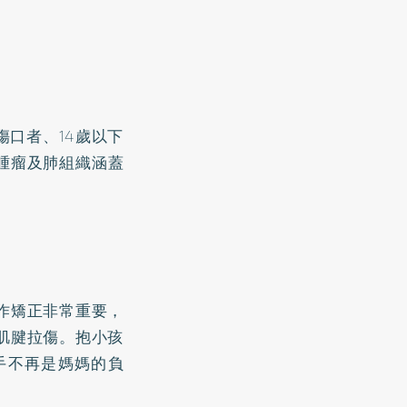
口者、14歲以下
腫瘤及肺組織涵蓋
作矯正非常重要，
肌腱拉傷。抱小孩
手不再是媽媽的負