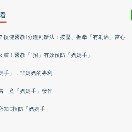
看
？復健醫教1分鐘判斷法：按壓、握拳「有劇痛」當心
又腫！醫教「1招」有效預防「媽媽手」
媽手」，非媽媽的專利
當 竟「媽媽手」發作
必知5招防「媽媽手」