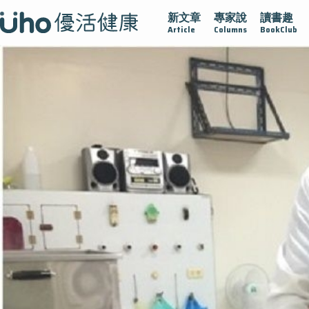
新文章
專家說
讀書趣
疫情保衛戰
再生醫學
愛的未來視
認識攝護腺肥大
Article
Columns
BookClub