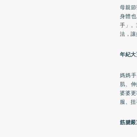
母親節
身體也
手」。
法，讓
年紀大
媽媽手
肌、伸
婆婆更
服、扭
筋腱嚴