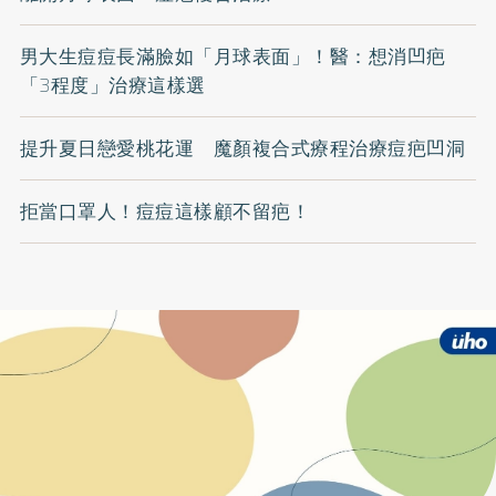
男大生痘痘長滿臉如「月球表面」！醫：想消凹疤
「3程度」治療這樣選
提升夏日戀愛桃花運 魔顏複合式療程治療痘疤凹洞
拒當口罩人！痘痘這樣顧不留疤！