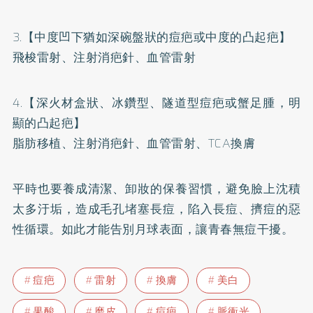
3.【中度凹下猶如深碗盤狀的痘疤或中度的凸起疤】
飛梭雷射、注射消疤針、血管雷射
4.【深火材盒狀、冰鑽型、隧道型痘疤或蟹足腫，明
顯的凸起疤】
脂肪移植、注射消疤針、血管雷射、TCA換膚
平時也要養成清潔、卸妝的保養習慣，避免臉上沈積
太多汙垢，造成毛孔堵塞長痘，陷入長痘、擠痘的惡
性循環。如此才能告別月球表面，讓青春無痘干擾。
痘疤
雷射
換膚
美白
果酸
磨皮
痘疤
脈衝光