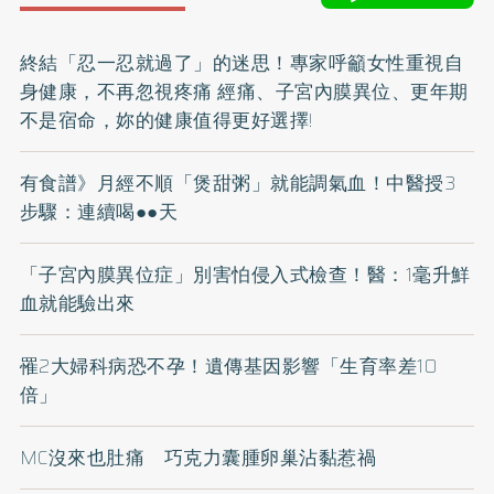
終結「忍一忍就過了」的迷思！專家呼籲女性重視自
身健康，不再忽視疼痛 經痛、子宮內膜異位、更年期
不是宿命，妳的健康值得更好選擇!
有食譜》月經不順「煲甜粥」就能調氣血！中醫授3
步驟：連續喝●●天
「子宮內膜異位症」別害怕侵入式檢查！醫：1毫升鮮
血就能驗出來
罹2大婦科病恐不孕！遺傳基因影響「生育率差10
倍」
MC沒來也肚痛 巧克力囊腫卵巢沾黏惹禍