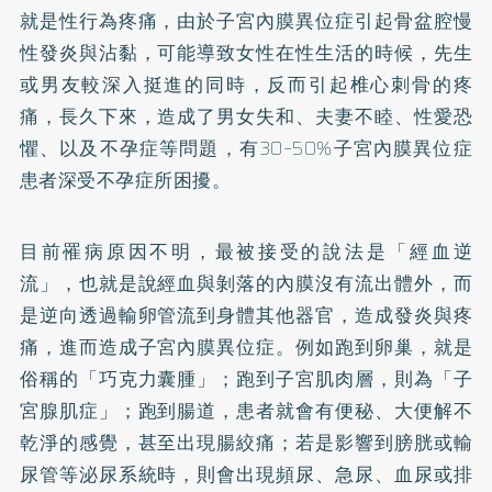
就是性行為疼痛，由於子宮內膜異位症引起骨盆腔慢
性發炎與沾黏，可能導致女性在性生活的時候，先生
或男友較深入挺進的同時，反而引起椎心刺骨的疼
痛，長久下來，造成了男女失和、夫妻不睦、性愛恐
懼、以及
不孕症
等問題，有30–50%子宮內膜異位症
患者深受不孕症所困擾。
目前罹病原因不明，最被接受的說法是「經血逆
流」，也就是說經血與剝落的內膜沒有流出體外，而
是逆向透過輸卵管流到身體其他器官，造成發炎與疼
痛，進而造成子宮內膜異位症。例如跑到卵巢，就是
俗稱的「巧克力囊腫」；跑到子宮肌肉層，則為「子
宮腺肌症」；跑到腸道，患者就會有便秘、大便解不
乾淨的感覺，甚至出現腸絞痛；若是影響到膀胱或輸
尿管等泌尿系統時，則會出現頻尿、急尿、血尿或排