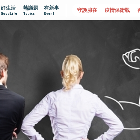
好生活
熱議題
有新事
凍不孤單
愛不沾黏
守護腺在
疫情保衛戰
再生醫學
GoodLife
Topics
Event