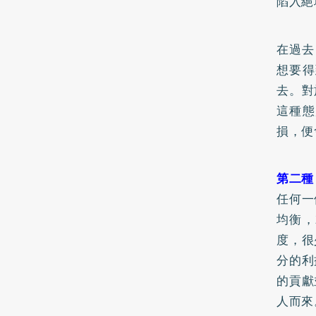
陷入絕
在過去
想要得
去。對
這種態
損，便
第二種
任何一
均衡，
度，很
分的利
的貢獻
人而來