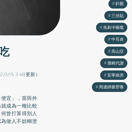
針眼
針眼
三伏貼
三伏貼
魚刺卡喉嚨
魚刺卡喉嚨
中耳炎
中耳炎
吃
高山症
高山症
酒精代謝
酒精代謝
2/3/15 3:48更新）
安寧病房
安寧病房
周邊靜脈營養
周邊靜脈營養
占便宜」，當與外
虧就成為一種比較
，何曾打算得別人
認為做人不妨糊塗