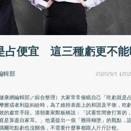
是占便宜 這三種虧更不能
o編輯部
2020/9/3（202
健康網編輯部／綜合整理）大家常常催眠自己「吃虧就是
摩擦或者利益糾紛時，為了維持表面上的和諧及平衡，吃
效的處世手段。清朝畫家鄭板橋說：「試看世間會打算的
直是算盡自家耳。」他還提出一個「難得糊塗」的觀點，
偶爾吃點虧也沒關係，不需要什麼事都跟人斤斤計較。