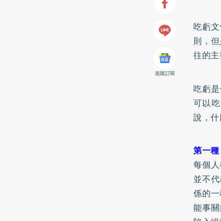
吃虧文
則，但
往的主
追蹤訂閱
吃虧是
可以吃
說，什
第一種
每個人
並不代
係的一
能事關