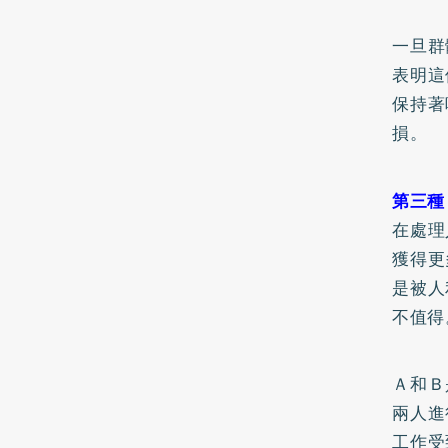
一旦群
表明這
保持著
損。
第三種
在處理
獲得更
是被人
不值得
Ａ和Ｂ
兩人進
工作受