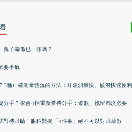
看
 親子關係也一樣嗎？
氣要爭氣
？5種正確測量體溫的方法：耳溫測量快、額溫快速便
提分手？學會4招重新看待分手：道歉、挽留都沒必要
式對待眼睛！眼科醫揭「4件事」絕不可以對眼睛做