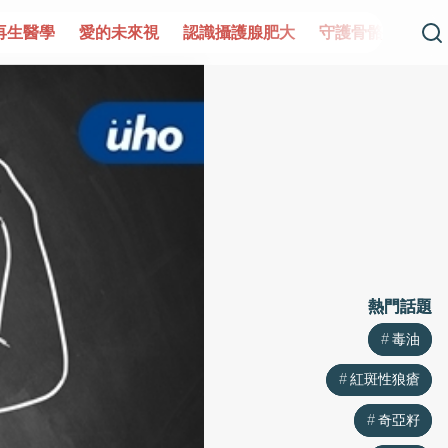
愛的未來視
認識攝護腺肥大
守護骨骼健康
達文西手術
熱門話題
熱門話題
毒油
毒油
紅斑性狼瘡
紅斑性狼瘡
奇亞籽
奇亞籽