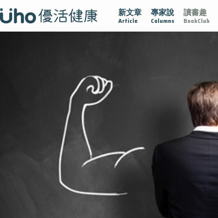
新文章
專家說
讀書趣
肥大
守護骨骼健康
達文西手術專欄
2025植牙指南
漸
Article
Columns
BookClub