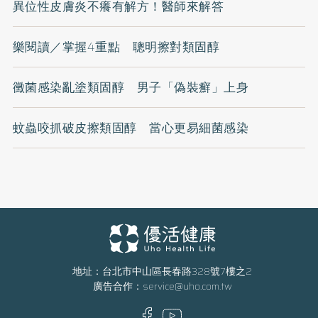
異位性皮膚炎不癢有解方！醫師來解答
樂閱讀／掌握4重點 聰明擦對類固醇
黴菌感染亂塗類固醇 男子「偽裝癬」上身
蚊蟲咬抓破皮擦類固醇 當心更易細菌感染
地址：台北市中山區長春路328號7樓之2
廣告合作：
service@uho.com.tw