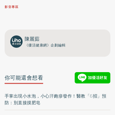
影音專區
0809-091-257
立即撥打服務專線
開啟聲音
陳麗茹
《優活健康網》企劃編輯
你可能還會想看
手掌出現小水泡，小心汗皰疹發作！醫教「6招」預
防：別直接摸肥皂