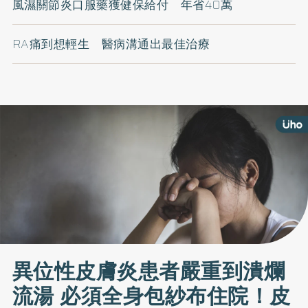
風濕關節炎口服藥獲健保給付 年省40萬
RA痛到想輕生 醫病溝通出最佳治療
異位性皮膚炎患者嚴重到潰爛
流湯 必須全身包紗布住院！皮