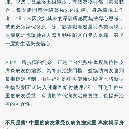
腫、脫皮，甚至滲出組織液，導致衣物與傷口緊緊黏
合，每次撕開都伴隨著強烈的劇痛。身為職場工作
者，Alice常因突如其來的深層癢感而無法專心思考，
被迫必須請假休息。除了影響職涯發展與專業表現，
皮膚病灶也讓她在人際互動中陷入自卑與退縮，甚至
一度對生活失去信心。
Alice一路抗病的無奈，正是全台無數中重度異位性皮
膚炎病友的縮影。為降低治療門檻，並協助病友達到
長期穩定控制，衛生福利部中央健康保險署已將新型
生物製劑正式納入健保且給付使用2年，可使千位中
重度病友受益，有助於降低病友治療負擔，也提升治
療的可近性。
不只是癢
!
中重度病友承受疾病負擔沉重
專家揭示身