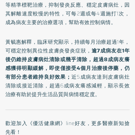
等精準標靶治療，抑制發炎反應、穩定皮膚病灶，因
其解離速度較慢的特性，可每2週或每4週施打1次，
成為病友主要的治療選項，幫助有效控制病情。
黃毓惠解釋，臨床研究顯示，持續每月治療超過1年，
可穩定控制異位性皮膚炎發炎症狀，
逾7成病友在1年
後仍維持皮膚病灶清除或幾乎清除，超過8成病友癢
感獲得明顯緩解，即使僅接受4個月治療後停藥，仍
有部分患者維持良好效果；
近5成病友達到皮膚病灶
清除或接近清除，超過6成病友癢感減輕，顯示長效
治療有助於提升生活品質與病情穩定度。
歡迎加入
《優活健康網》line好友
，更多醫療新知搶
先看！