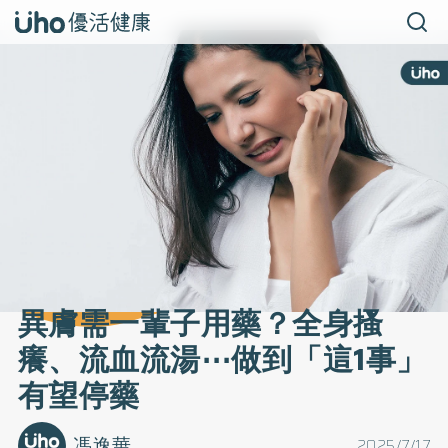
異膚需一輩子用藥？全身搔
癢、流血流湯⋯做到「這1事」
有望停藥
馮逸華
2025/7/17