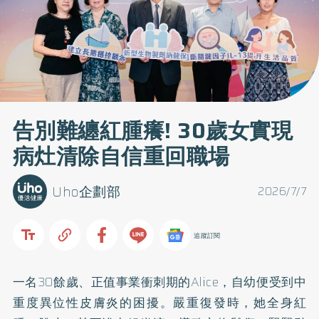
告別難纏紅腫癢! 30歲女實現
病灶清除自信重回職場
Uho企劃部
2026/7/7
追蹤訂閱
一名30餘歲、正值事業衝刺期的Alice，自幼便受到中
重度異位性皮膚炎的困擾。嚴重復發時，她全身紅