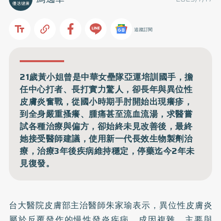
追蹤訂閱
21歲黃小姐曾是中華女壘隊亞運培訓國手，擔
任中心打者、長打實力驚人，卻長年與異位性
皮膚炎奮戰，從國小時期手肘開始出現癢疹，
到全身嚴重搔癢、腫痛甚至流血流湯，求醫嘗
試各種治療與偏方，卻始終未見改善後，最終
她接受醫師建議，使用新一代長效生物製劑治
療，治療3年後疾病維持穩定，停藥迄今2年未
見復發。
台大醫院皮膚部主治醫師朱家瑜表示，
異位性皮膚炎
屬於反覆發作的慢性發炎疾病，成因複雜，主要與