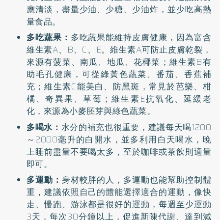
應清淡，盡量少油、少糖、少油炸，並少吃高熱
量食品。
多吃蔬果：
多吃蔬果能維持皮膚健康，因為富含
維生素A、B、C、E。維生素A可防止皮膚乾裂，
來源有菠菜、南瓜、地瓜、花椰菜；維生素B有
助毛孔健康，可從綠黃色蔬菜、番茄、香蕉補
充；維生素C能美白、防黑斑，常見於芭樂、柑
橘、奇異果、草莓；維生素E抗氧化、延緩老
化，來源為小麥胚芽與綠色蔬菜。
多喝水：
水分的補充也很重要，建議每天喝1200
～2000毫升的白開水，並多利用白天喝水，晚
上睡前盡量不要喝太多，至於咖啡或茶飲則適量
即可。
多運動：
身材較胖的人，多運動也能幫助控制體
重，建議依照自己的體能選擇適合的運動，像快
走、慢跑、游泳都是很好的運動，每週至少運動
3天，每次30分鐘以上，促進新陳代謝、達到減