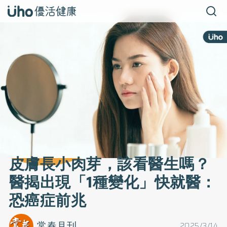
皮膚長小肉芽，該看醫生嗎？
醫揭出現「1種變化」快就醫：
恐癌症前兆
常春月刊
2025/3/14