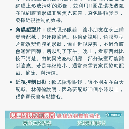
網膜上形成清晰的影像，並利用11圈星環微透鏡
在視網膜前形成非聚焦光束帶，避免眼軸變長，
發揮近視控制的效果。
角膜塑型片：
硬式隱形眼鏡，讓小朋友在晚上睡
覺時配戴，起床後摘除。林億倫說明，角膜塑型
片能改變角膜的形狀，矯正近視度數，不過角膜
會漸漸回彈，所以到了下午、晚上，看東西就比
較不清楚。由於異物感較明顯，部分孩童可能難
以適應。若是年紀較小，通常會需要家長協助配
戴、摘除、與清潔。
近視控制日拋：
軟式隱形眼鏡，讓小朋友在白天
配戴。林億倫說明，因為要配戴10個小時以上，
很多家長會有點擔心。