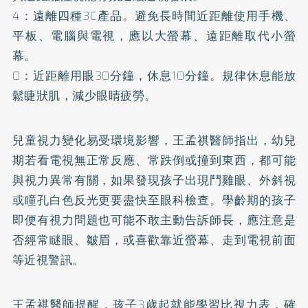
4：遠離四種3C產品。避免長時間近距離使用手機、
平板、電腦與電視，應以大螢幕、遠距離取代小螢
幕。
0：近距離用眼30分鐘，休息10分鐘。規律休息能放
鬆睫狀肌，減少眼睛疲勞。
兒童視力變化易受環境影響，王孟祺醫師指出，幼兒
期若看電視無正常反應、常跌倒或撞到東西，都可能
與視力異常有關，如果發現孩子出現鬥雞眼、外斜視
或瞳孔白色反光更要盡快至眼科檢查。學齡期的孩子
即便有視力問題也可能不敢主動告訴師長，應注意是
否經常瞇眼、皺眉，或喜歡靠近螢幕、走到電視前面
等近視警訊。
王孟祺醫師提醒，孩子3歲起就能學習比視力表，確