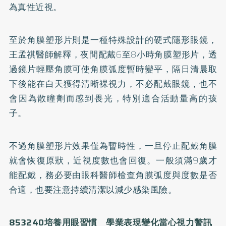
為真性近視。
至於角膜塑形片則是一種特殊設計的硬式隱形眼鏡，
王孟祺醫師解釋，夜間配戴6至8小時角膜塑形片，透
過鏡片輕壓角膜可使角膜弧度暫時變平，隔日清晨取
下後能在白天獲得清晰裸視力，不必配戴眼鏡，也不
會因為散瞳劑而感到畏光，特別適合活動量高的孩
子。
不過角膜塑形片效果僅為暫時性，一旦停止配戴角膜
就會恢復原狀，近視度數也會回復。一般須滿9歲才
能配戴，務必要由眼科醫師檢查角膜弧度與度數是否
合適，也要注意持續清潔以減少感染風險。
853240培養用眼習慣 學業表現變化當心視力警訊