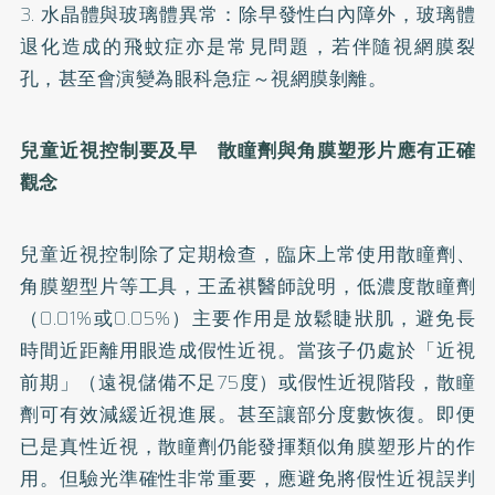
3. 水晶體與玻璃體異常：除早發性白內障外，玻璃體
退化造成的飛蚊症亦是常見問題，若伴隨視網膜裂
孔，甚至會演變為眼科急症～視網膜剝離。
兒童近視控制要及早 散瞳劑與角膜塑形片應有正確
觀念
兒童近視控制除了定期檢查，臨床上常使用散瞳劑、
角膜塑型片等工具，王孟祺醫師說明，低濃度散瞳劑
（0.01%或0.05%）主要作用是放鬆睫狀肌，避免長
時間近距離用眼造成假性近視。當孩子仍處於「近視
前期」（遠視儲備不足75度）或假性近視階段，散瞳
劑可有效減緩近視進展。甚至讓部分度數恢復。即便
已是真性近視，散瞳劑仍能發揮類似角膜塑形片的作
用。但驗光準確性非常重要，應避免將假性近視誤判