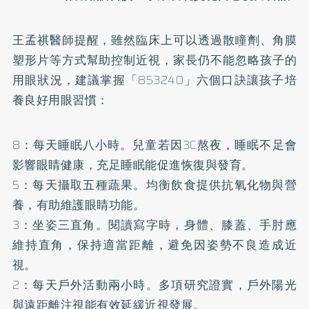
王孟祺醫師提醒，雖然臨床上可以透過散瞳劑、角膜
塑形片等方式幫助控制近視，家長仍不能忽略孩子的
用眼狀況，建議掌握「853240」六個口訣讓孩子培
養良好用眼習慣：
8：每天睡眠八小時。兒童若因3C熬夜，睡眠不足會
影響眼睛健康，充足睡眠能促進恢復與發育。
5：每天攝取五種蔬果。均衡飲食提供抗氧化物與營
養，有助維護眼睛功能。
3：坐姿三直角。閱讀寫字時，身體、膝蓋、手肘應
維持直角，保持適當距離，避免因姿勢不良造成近
視。
2：每天戶外活動兩小時。多項研究證實，戶外陽光
與遠距離注視能有效延緩近視發展。