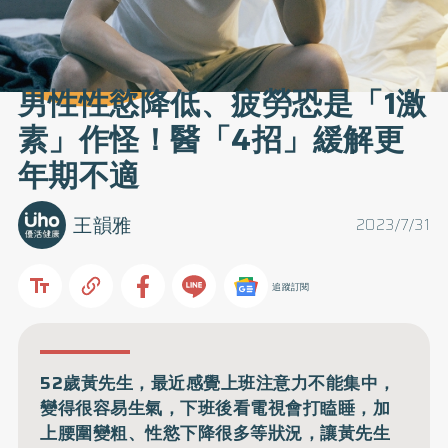
男性性慾降低、疲勞恐是「1激
素」作怪！醫「4招」緩解更
年期不適
王韻雅
2023/7/31
追蹤訂閱
52歲黃先生，最近感覺上班注意力不能集中，
變得很容易生氣，下班後看電視會打瞌睡，加
上腰圍變粗、性慾下降很多等狀況，讓黃先生